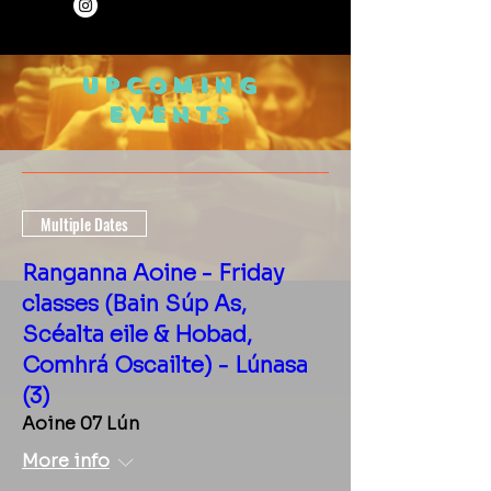
Upcoming
Events
Multiple Dates
Ranganna Aoine - Friday
classes (Bain Súp As,
Scéalta eile & Hobad,
Comhrá Oscailte) - Lúnasa
(3)
Aoine 07 Lún
More info