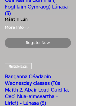
Céimeanna Comhrá 1,
Foghlaim Cymraeg) Lúnasa
(3)
Máirt 11 Lún
More info
Register Now
Multiple Dates
Ranganna Céadaoin -
Wednesday classes (Tús
Maith 2, Abair Leat! Cuid 1a,
Ceol Nua-aimseartha -
Liricí) - Lúnasa (3)