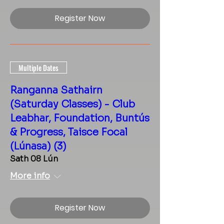
Register Now
Multiple Dates
Ranganna Sathairn
(Saturday Classes) - Club
Leabhar, Foundation, Buntús
& Progress, Taisce Focal
(Lúnasa) (3)
Sath 08 Lún
More info
Register Now