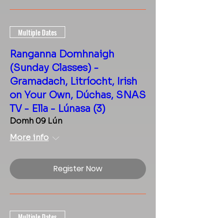
Multiple Dates
Ranganna Domhnaigh
(Sunday Classes) -
Gramadach, Litríocht, Irish
on Your Own, Dúchas, SNAS
TV - Ella - Lúnasa (3)
Domh 09 Lún
More info
Register Now
Multiple Dates