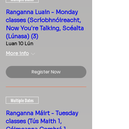
Ranganna Luain - Monday
classes (Scríobhnóireacht,
Now You're Talking, Scéalta
(Lúnasa) (3)
Luan 10 Lún
More info
Register Now
Multiple Dates
Ranganna Máirt - Tuesday
classes (Tús Maith 1,