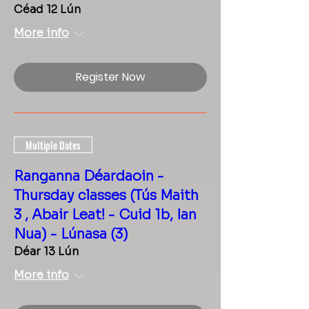
Céad 12 Lún
More info
Register Now
Multiple Dates
Ranganna Déardaoin -
Thursday classes (Tús Maith
3 , Abair Leat! - Cuid 1b, Ian
Nua) - Lúnasa (3)
Déar 13 Lún
More info