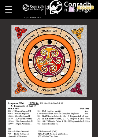
Ireland
DONATE
LA
LOS ANGELES
in